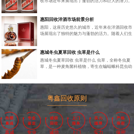
收市场近年来展现出了蓬勃的活力和巨大的潜力。
随着消费升级和人们对生活品质的追求，茅台酒...
惠阳回收洋酒市场前景分析
惠阳，这座历史悠久的城市，近年来在洋酒回收市
场展现出了独特的魅力与蓬勃的活力。随着人们生
活水平的提高和消费观念的转变，洋酒在中国市...
惠城冬虫夏草回收 虫草是什么
惠城冬虫夏草回收 虫草是什么 虫草，全称冬虫夏
草，是一种麦角菌科植物，寄生在蝙蝠蛾科昆虫幼
虫上的子座及幼虫的尸体的复合体。它主要...
粤鑫回收原则
真诚
专业
诚信
上门
实力
保密