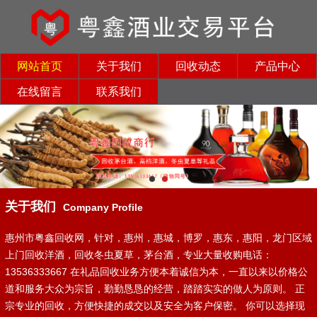
网站首页
关于我们
回收动态
产品中心
在线留言
联系我们
关于我们
Company Profile
惠州市粤鑫回收网，针对，惠州，惠城，博罗，惠东，惠阳，龙门区域
上门回收洋酒，回收冬虫夏草，茅台酒，专业大量收购电话：
13536333667 在礼品回收业务方便本着诚信为本，一直以来以价格公
道和服务大众为宗旨，勤勤恳恳的经营，踏踏实实的做人为原则。 正
宗专业的回收，方便快捷的成交以及安全为客户保密。 你可以选择现