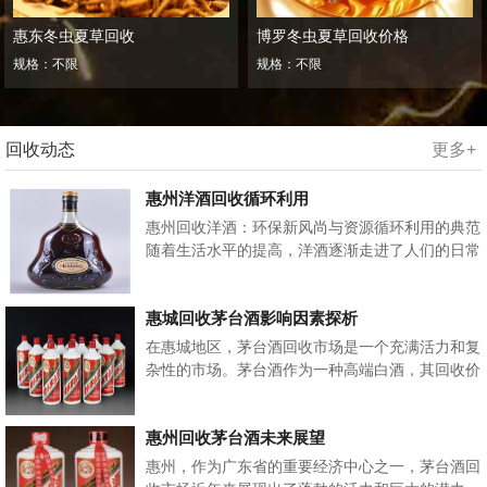
惠东冬虫夏草回收
博罗冬虫夏草回收价格
规格：不限
规格：不限
回收动态
更多+
惠州洋酒回收循环利用
惠州回收洋酒：环保新风尚与资源循环利用的典范
随着生活水平的提高，洋酒逐渐走进了人们的日常
生活，成为社交场合和私人聚会的常客。然...
惠城回收茅台酒影响因素探析
在惠城地区，茅台酒回收市场是一个充满活力和复
杂性的市场。茅台酒作为一种高端白酒，其回收价
格受多种因素的综合影响。本文将从市场供需关...
惠州回收茅台酒未来展望
惠州，作为广东省的重要经济中心之一，茅台酒回